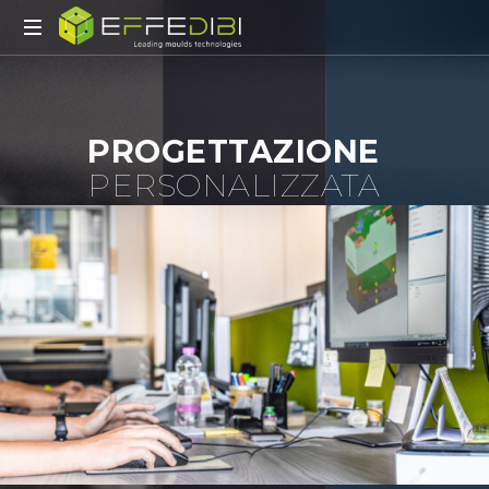
Advanced
mould
technology
PROGETTAZIONE
PERSONALIZZATA