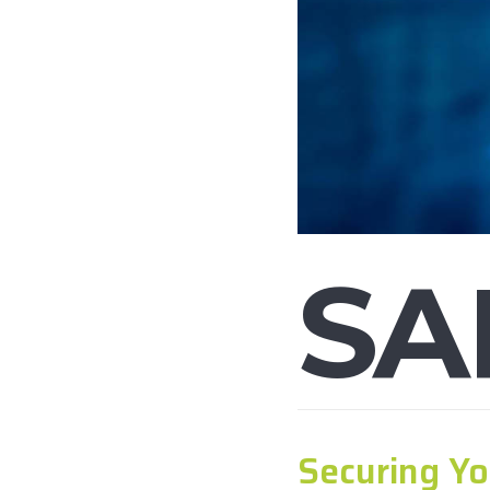
S
A
Securing Yo