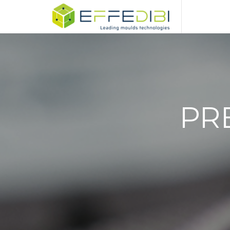
Advanced mould technology
PR