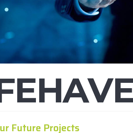
F
E
H
A
V
ur Future Projects